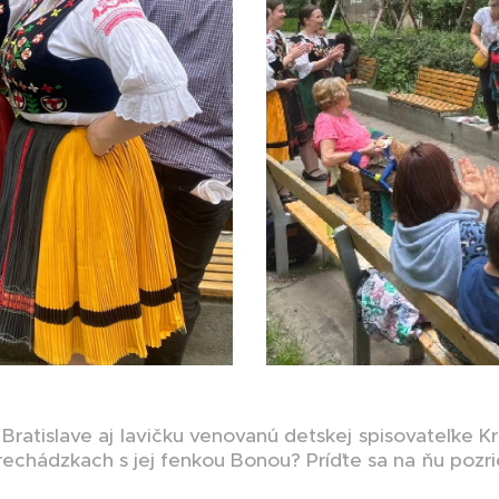
Bratislave aj lavičku venovanú detskej spisovateľke Kr
prechádzkach s jej fenkou Bonou? Príďte sa na ňu pozri