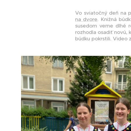
Vo sviatočný deň na p
na dvore
. Knižná búdk
susedom verne dlhé r
rozhodla osadiť novú, k
búdku pokrstili. Video