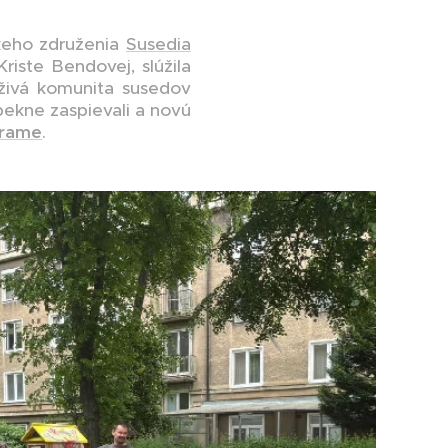
keho združenia
Susedia
riste Bendovej, slúžila
živá komunita susedov
 pekne zaspievali a novú
grame
.