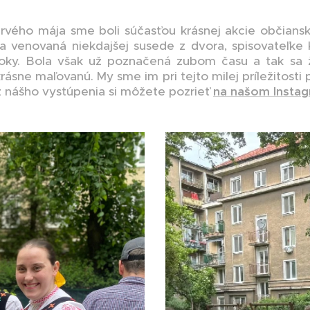
rvého mája sme boli súčasťou krásnej akcie občians
a venovaná niekdajšej susede z dvora, spisovateľke K
oky. Bola však už poznačená zubom času a tak sa 
rásne maľovanú. My sme im pri tejto milej príležitosti
 z nášho vystúpenia si môžete pozrieť
na našom Insta