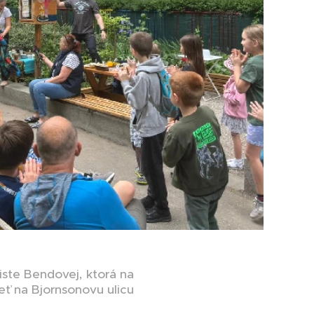
iste Bendovej, ktorá na
eť na Bjornsonovu ulicu