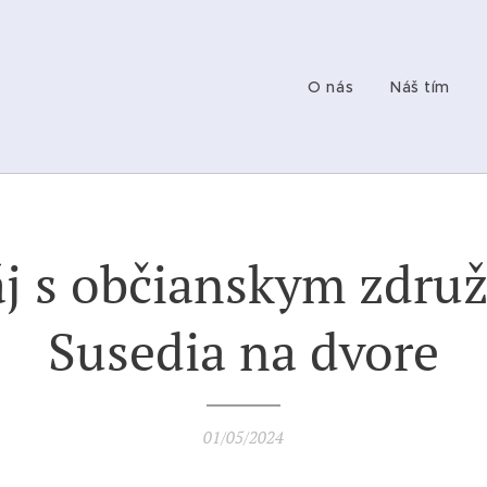
O nás
Náš tím
áj s občianskym zdru
Susedia na dvore
01/05/2024