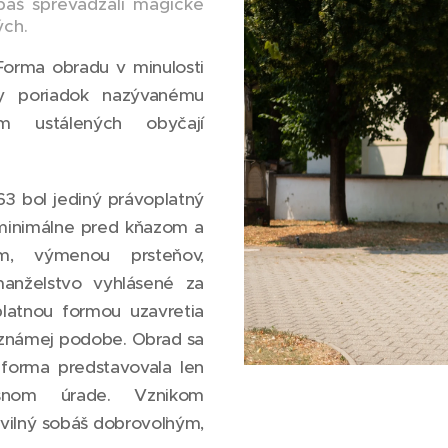
báš sprevádzali magické
ých.
Forma obradu v minulosti
ny poriadok nazývanému
om ustálených obyčají
63 bol jediný právoplatný
 minimálne pred kňazom a
m, výmenou prsteňov,
anželstvo vyhlásené za
platnou formou uzavretia
s známej podobe. Obrad sa
forma predstavovala len
šnom úrade. Vznikom
civilný sobáš dobrovoľným,