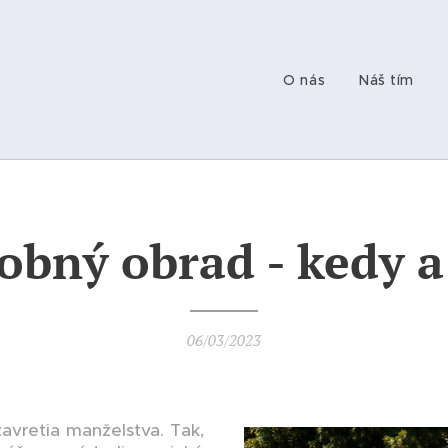
O nás
Náš tím
obný obrad - kedy a
06/03/2023
avretia manželstva. Tak,