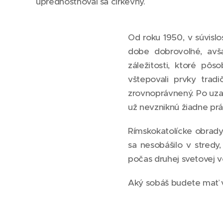
uprednostňoval sa cirkevný.
Od roku 1950, v súvislo
dobe dobrovoľné, avša
záležitosti, ktoré pôs
vštepovali prvky tradi
zrovnoprávnený. Po uzav
už nevzniknú žiadne prá
Rímskokatolícke obrady 
sa nesobášilo v stredy
počas druhej svetovej 
Aký sobáš budete mať vy