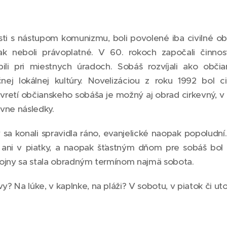
sti s nástupom komunizmu, boli povolené iba civilné obr
k neboli právoplatné. V 60. rokoch započali činno
obili pri miestnych úradoch. Sobáš rozvíjali ako občia
čnej lokálnej kultúry. Novelizáciou z roku 1992 bol c
retí občianskeho sobáša je možný aj obrad cirkevný, v
vne následky.
sa konali spravidla ráno, evanjelické naopak popoludní
, ani v piatky, a naopak šťastným dňom pre sobáš bol 
vojny sa stala obradným termínom najmä sobota.
? Na lúke, v kaplnke, na pláži? V sobotu, v piatok či ut