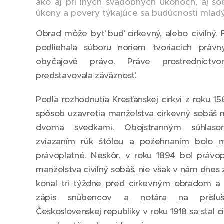
ako aj pri iných svadobných úkonoch, aj so
úkony a povery týkajúce sa budúcnosti mlad
Obrad môže byť buď cirkevný, alebo civilný. 
podliehala súboru noriem tvoriacich práv
obyčajové právo. Práve prostredníctv
predstavovala záväznosť.
Podľa rozhodnutia Kresťanskej cirkvi z roku 15
spôsob uzavretia manželstva cirkevný sobáš
dvoma svedkami. Obojstranným súhlaso
zviazaním rúk štólou a požehnaním bolo m
právoplatné. Neskôr, v roku 1894 bol právo
manželstva civilný sobáš, nie však v nám dne
konal tri týždne pred cirkevným obradom a 
zápis snúbencov a notára na príslu
Československej republiky v roku 1918 sa stal 