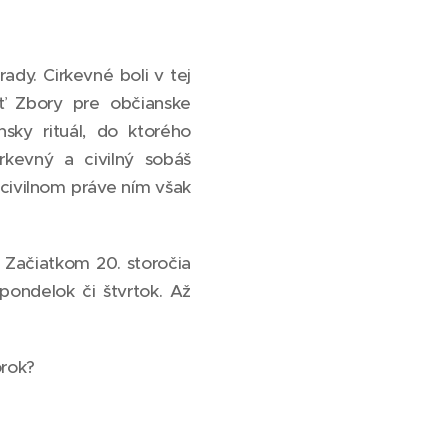
ady. Cirkevné boli v tej
sť Zbory pre občianske
nsky rituál, do ktorého
irkevný a civilný sobáš
 civilnom práve ním však
. Začiatkom 20. storočia
pondelok či štvrtok. Až
orok?